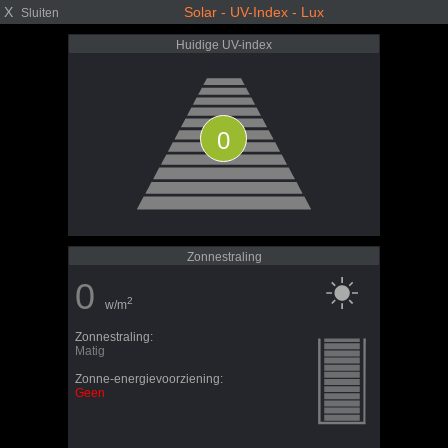
X
Solar - UV-Index - Lux
Sluiten
Huidige UV-index
0
Zonnestraling
0
2
w/m
Zonnestraling:
Matig
Zonne-energievoorziening:
Geen