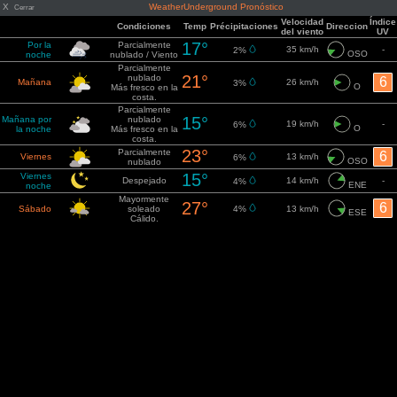
X
WeatherUnderground Pronóstico
Cerrar
Velocidad
Índice
Condiciones
Temp
Précipitaciones
Direccion
del viento
UV
17°
Por la
Parcialmente
35 km/h
-
2%
OSO
noche
nublado / Viento
Parcialmente
21°
nublado
6
Mañana
26 km/h
3%
O
Más fresco en la
costa.
Parcialmente
15°
Mañana por
nublado
19 km/h
-
6%
O
la noche
Más fresco en la
costa.
23°
Parcialmente
6
Viernes
13 km/h
6%
OSO
nublado
15°
Viernes
Despejado
14 km/h
-
4%
ENE
noche
Mayormente
27°
6
Sábado
soleado
4%
13 km/h
ESE
Cálido.
17°
Sábado
Parcialmente
15 km/h
-
2%
E
noche
nublado
Mayormente
29°
6
Domingo
soleado
4%
17 km/h
OSO
Muy cálido.
19°
Domingo
Parcialmente
17 km/h
-
6%
OSO
noche
nublado
Mayormente
28°
6
Lunes
soleado
3%
20 km/h
ONO
Muy cálido.
18°
Lunes
Mayormente
19 km/h
-
5%
NE
noche
despejado