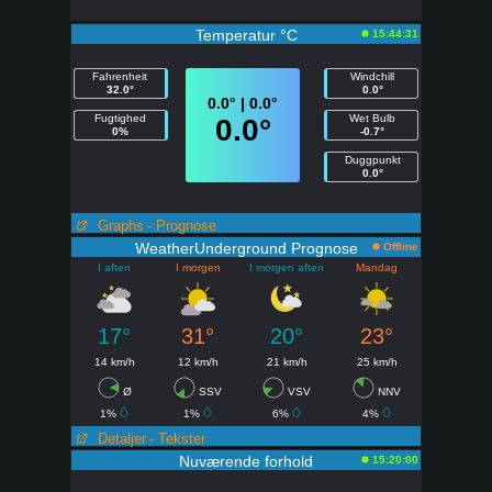
Temperatur °C
15:44:31
Fahrenheit
Windchill
32.0°
0.0°
0.0° | 0.0°
Fugtighed
Wet Bulb
0.0°
0%
-0.7°
Duggpunkt
0.0°
Graphs
- Prognose
WeatherUnderground Prognose
Offline
I aften
I morgen
I morgen aften
Mandag
17°
31°
20°
23°
14 km/h
12 km/h
21 km/h
25 km/h
Ø
SSV
VSV
NNV
1%
1%
6%
4%
Detaljer
- Tekster
Nuværende forhold
15:20:00