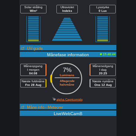
Solar stråling
Ultraviolet
Lysstyrke
W/m²
Indeks
0 Lux
UV-guide
Månefase information
15:46:44
Måneopgang
Månenedgang
7%
I morgen
I dag
04:08
20:25
Luminans
Aftagende
Næste fuldmåne
Næste nymåne
halvmåne
Fre 28 Aug
Ons 12 Aug
alpha Capricornids
Måne info
- Meteorer
LiveWebCamB