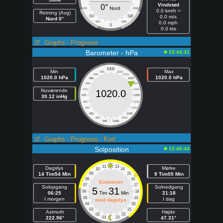
Vindstød
0°
Nord
VSV
ØSØ
0.0 km/h =
Retning (Avg)
SV
SØ
0.0 m/s
Nord 0°
SSV
SSØ
0.0 mph
S
0.0 kts
Graphs
- Prognose
Barometer - hPa
15:44:31
1000
Min
Max
995
1005
990
1010
1020.0 hPa
1020.0 hPa
985
1015
980
1020
Nuværende
975
1025
1020.0
30.12 inHg
970
1030
965
1035
960
1040
955
1045
950
1050
| |
940
1060
Graphs
- Prognose
- Kort
Solposition
15:46:44
11
13
Dagslys
Mørke
10
14
14 Tim54 Min
09
15
9 Tim05 Min
08
16
Estimeret
07
17
Solopgang
Solnedgang
5
31
06
18
06:25
Tim
Min
21:18
05
19
I morgen
I dag
med dagslys
04
20
03
21
Azimuth
Højde
02
22
222.96°
01
23
47.31°