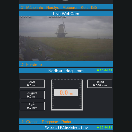
Måne info
- Nordlys
- Meteorer
- Kort
- ISS
Live WebCam
Forstørre
Nedbør i dag - mm
15:44:31
2026
Rate/t
0.0
mm
0.000
mm
0.0
August
mm
0.0
mm
I går
0.0
mm
Graphs
- Prognose
- Radar
Solar - UV-Indeks - Lux
15:44:31