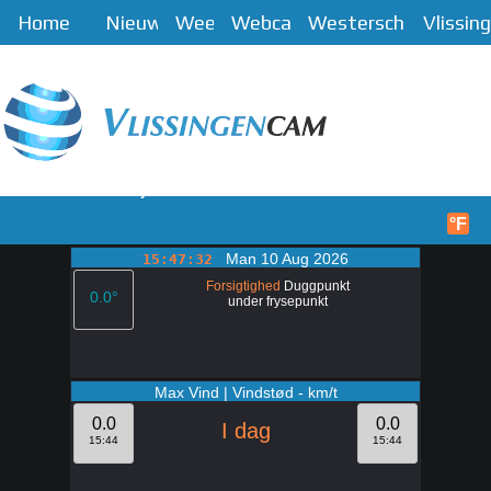
Home
Nieuws
Weer
Webcam
Westerschelde
Vlissin
Menu
Hjem
°F
Man 10 Aug 2026
15:47:32
Forsigtighed
Duggpunkt
0.0°
under frysepunkt
Max Vind | Vindstød - km/t
0.0
0.0
I dag
15:44
15:44