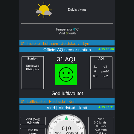
Delvis skyet
Temperatur
0
°C
Vind
0
km/h
Historie
- Lufthavn
- Jordskælv
- Lyn
Officiel AQ sensor station
15:00:00
31 AQI
Station
:
AQI
:
Stelleweg
31
o3
Philippine
6
pm10
0.8
no2
God luftkvalitet
Luftkvalitet
- Fuld side
- Kort
Vind | Vindstød - km/t
15:44:31
N
Vind (Avg)
Vind
NNV
NNØ
0.0 km/t
NV
NØ
0.0 km/h =
0.0 m/s
0 | 0
VNV
ØNØ
0.0 mph
0 Bft
Vind Vindstød
V
Ø
0.0 kts
Stille