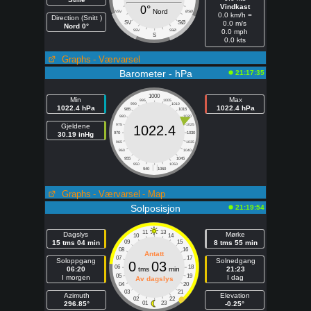
Vindkast
0°
Nord
VSV
ØSØ
0.0 km/h =
Direction (Snitt )
SV
SØ
0.0 m/s
Nord 0°
SSV
SSØ
0.0 mph
S
0.0 kts
Graphs
- Værvarsel
Barometer - hPa
21:17:35
1000
Min
Max
995
1005
990
1010
1022.4 hPa
1022.4 hPa
985
1015
980
1020
Gjeldene
975
1025
1022.4
30.19 inHg
970
1030
965
1035
960
1040
955
1045
950
1050
| |
940
1060
Graphs
- Værvarsel
- Map
Solposisjon
21:19:54
11
13
Dagslys
Mørke
10
14
15 tms 04 min
09
15
8 tms 55 min
08
16
Antatt
07
17
Soloppgang
Solnedgang
0
03
06
18
06:20
tms
min
21:23
05
19
I morgen
I dag
Av dagslys
04
20
03
21
Azimuth
Elevation
02
22
296.85°
01
23
-0.25°