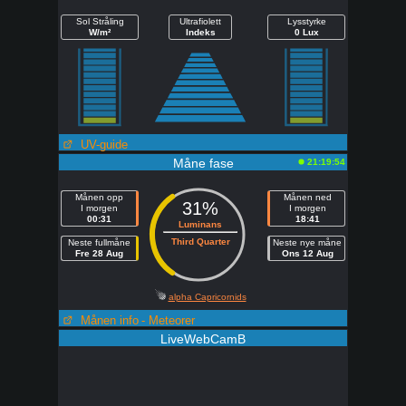
Sol Stråling
Ultrafiolett
Lysstyrke
W/m²
Indeks
0 Lux
UV-guide
Måne fase
21:19:54
Månen opp
Månen ned
31%
I morgen
I morgen
00:31
18:41
Luminans
Third Quarter
Neste fullmåne
Neste nye måne
Fre 28 Aug
Ons 12 Aug
alpha Capricornids
Månen info
- Meteorer
LiveWebCamB