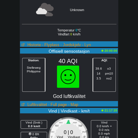
Unknown
Temperatur
0
°C
Vindfart
0
km/h
Historie
- Flyplass
- Jordskjelv
- Lyn
Offisiell sensostasjon
20:00:00
40 AQI
Station
:
AQI
:
Stelleweg
39.6
o3
Philippine
14
pm10
3.5
no2
God luftkvalitet
Luftkvalitet
- Full page
- Map
Vind | Vindkast - km/t
21:17:35
N
Vind (Snitt )
Vind
NNV
NNØ
0.0 km/t
NV
NØ
0.0 km/h =
0.0 m/s
0 | 0
VNV
ØNØ
0.0 mph
0 Bft
Vind Vindkast
V
Ø
0.0 kts
Stille