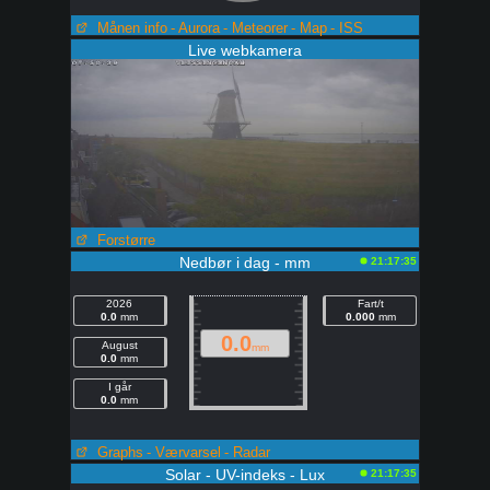
Månen info
- Aurora
- Meteorer
- Map
- ISS
Live webkamera
Forstørre
Nedbør i dag - mm
21:17:35
2026
Fart/t
0.0
mm
0.000
mm
0.0
August
mm
0.0
mm
I går
0.0
mm
Graphs
- Værvarsel
- Radar
Solar - UV-indeks - Lux
21:17:35