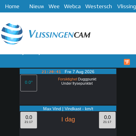
Home
Nieuws
Weer
Webcam
Westerschelde
Vlissin
Meny
Hjem
°F
Fre 7 Aug 2026
21:20:41
Forsiktighet
Duggpunkt
0.0°
Under frysepunktet
Max Vind | Vindkast - km/t
0.0
0.0
I dag
21:17
21:17