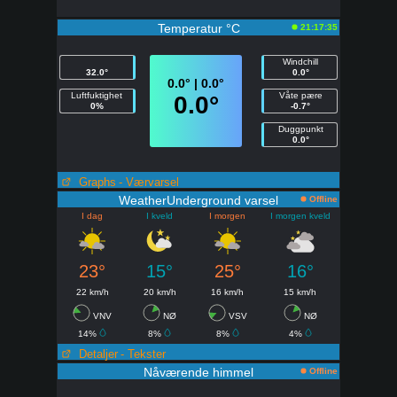
Temperatur °C
21:17:35
Windchill
32.0°
0.0°
0.0° | 0.0°
Luftfuktighet
Våte pære
0.0°
0%
-0.7°
Duggpunkt
0.0°
Graphs
- Værvarsel
WeatherUnderground varsel
Offline
I dag
I kveld
I morgen
I morgen kveld
23°
15°
25°
16°
22 km/h
20 km/h
16 km/h
15 km/h
VNV
NØ
VSV
NØ
14%
8%
8%
4%
Detaljer
- Tekster
Nåværende himmel
Offline