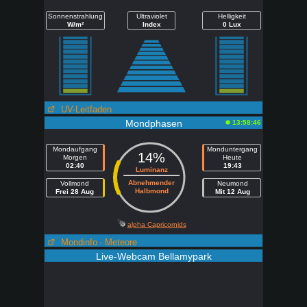
Sonnenstrahlung
Ultraviolet
Helligkeit
W/m²
Index
0 Lux
UV-Leitfaden
Mondphasen
13:58:46
Mondaufgang
Monduntergang
14%
Morgen
Heute
02:40
19:43
Luminanz
Abnehmender
Vollmond
Neumond
Halbmond
Frei 28 Aug
Mit 12 Aug
alpha Capricornids
Mondinfo
- Meteore
Live-Webcam Bellamypark