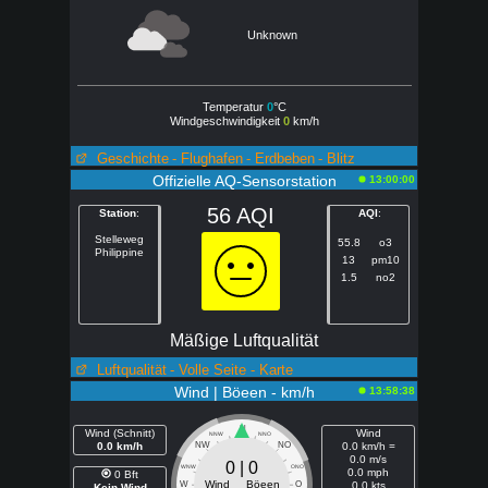
Unknown
Temperatur
0
°C
Windgeschwindigkeit
0
km/h
Geschichte
- Flughafen
- Erdbeben
- Blitz
Offizielle AQ-Sensorstation
13:00:00
56 AQI
Station
:
AQI
:
Stelleweg
55.8
o3
Philippine
13
pm10
1.5
no2
Mäßige Luftqualität
Luftqualität
- Volle Seite
- Karte
Wind | Böeen - km/h
13:58:38
N
Wind (Schnitt)
Wind
NNW
NNO
0.0 km/h
NW
NO
0.0 km/h =
0.0 m/s
0 | 0
WNW
ONO
0.0 mph
0 Bft
Wind Böeen
W
O
0.0 kts
Kein Wind