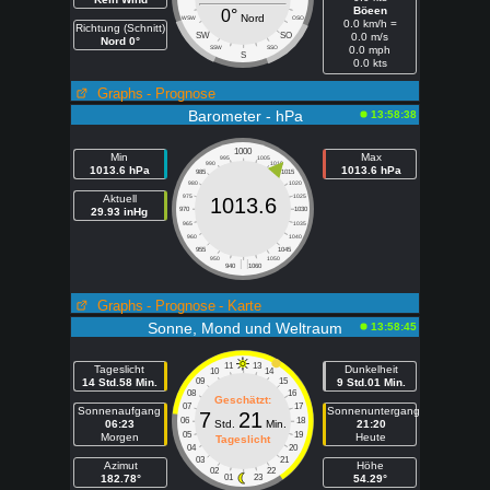
Böeen
0°
Nord
WSW
OSO
0.0 km/h =
Richtung (Schnitt)
SW
SO
0.0 m/s
Nord 0°
SSW
SSO
0.0 mph
S
0.0 kts
Graphs
- Prognose
Barometer - hPa
13:58:38
1000
Min
Max
995
1005
990
1010
1013.6 hPa
1013.6 hPa
985
1015
980
1020
Aktuell
975
1025
1013.6
29.93 inHg
970
1030
965
1035
960
1040
955
1045
950
1050
| |
940
1060
Graphs
- Prognose
- Karte
Sonne, Mond und Weltraum
13:58:45
11
13
Tageslicht
Dunkelheit
10
14
14 Std.58 Min.
09
15
9 Std.01 Min.
08
16
Geschätzt:
07
17
Sonnenaufgang
Sonnenuntergang
7
21
06
18
06:23
Std.
Min.
21:20
05
19
Morgen
Heute
Tageslicht
04
20
03
21
Azimut
Höhe
02
22
182.78°
01
23
54.29°