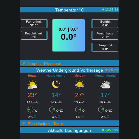
Temperatur °C
13:58:38
Fahrenheit
Gefühlt
32.0°
0.0°
0.0° | 0.0°
Feuchtigkeit
Feuchtkugel
0.0°
0%
-0.7°
Taupunkt
0.0°
Graphs
- Prognose
WeatherUnderground Vorhersage
Offline
Heute
Heute Abend
Morgen
Morgen Abend
23°
14°
27°
17°
14 km/h
14 km/h
13 km/h
16 km/h
W
ONO
O
ONO
2%
4%
4%
2%
Einzelheiten
- Texte
Aktuelle Bedingungen
13:20:00