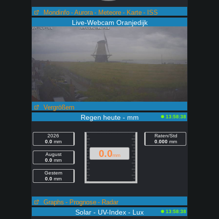
Mondinfo
- Aurora
- Meteore
- Karte
- ISS
Live-Webcam Oranjedijk
Vergrößern
Regen heute - mm
13:58:38
2026
Raten/Std
0.0
mm
0.000
mm
0.0
August
mm
0.0
mm
Gestern
0.0
mm
Graphs
- Prognose
- Radar
Solar - UV-Index - Lux
13:58:38