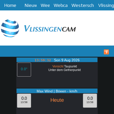
Home
Nieuws
Weer
Webcam
Westerschelde
Vlissin
Menü
Start
°F
Son 9 Aug 2026
13:59:32
Vorsicht
Taupunkt
0.0°
Unter dem Gefrierpunkt
Max Wind | Böeen - km/h
0.0
0.0
Heute
13:58
13:58