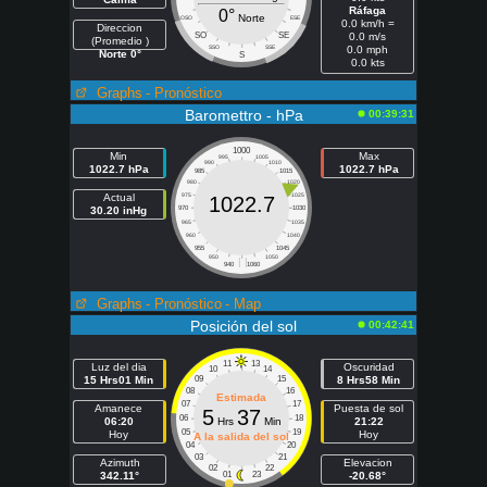
Ráfaga
0°
Norte
OSO
ESE
0.0 km/h =
Direccion
SO
SE
0.0 m/s
(Promedio )
SSO
SSE
0.0 mph
Norte 0°
S
0.0 kts
Graphs
- Pronóstico
Baromettro - hPa
00:39:31
1000
Min
Max
995
1005
990
1010
1022.7 hPa
1022.7 hPa
985
1015
980
1020
Actual
975
1025
1022.7
30.20 inHg
970
1030
965
1035
960
1040
955
1045
950
1050
| |
940
1060
Graphs
- Pronóstico
- Map
Posición del sol
00:42:41
11
13
Luz del dia
Oscuridad
10
14
15 Hrs01 Min
09
15
8 Hrs58 Min
08
16
Estimada
07
17
Amanece
Puesta de sol
5
37
06
18
06:20
Hrs
Min
21:22
05
19
Hoy
Hoy
A la salida del sol
04
20
03
21
Azimuth
Elevacion
02
22
342.11°
01
23
-20.68°