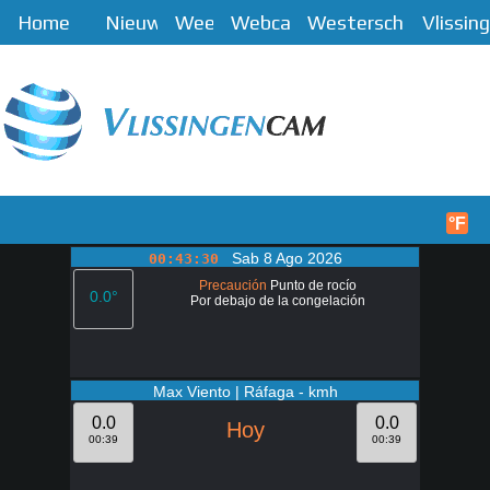
Home
Nieuws
Weer
Webcam
Westerschelde
Vlissin
Menú
Inicio
°F
Sab 8 Ago 2026
00:43:30
Precaución
Punto de rocío
0.0°
Por debajo de la congelación
Max Viento | Ráfaga - kmh
0.0
0.0
Hoy
00:39
00:39