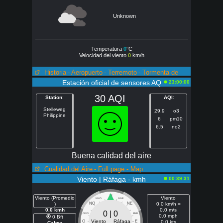
Unknown
Temperatura
0
°C
Velocidad del viento
0
km/h
Historia
- Aeropuerto
- Terremoto
- Tormenta de
rayos
Estación oficial de sensores AQ
23:00:00
30 AQI
Station
:
AQI
:
Stelleweg
29.9
o3
Philippine
6
pm10
6.5
no2
Buena calidad del aire
Cualidad del Aire
- Full page
- Map
Viento | Ráfaga - kmh
00:39:31
N
Viento (Promedio
Viento
NNO
NNE
)
NO
NE
0.0 km/h =
0.0 kmh
0.0 m/s
0 | 0
ONO
ENE
0.0 mph
0 Bft
Viento Ráfaga
O
E
0.0 kts
Calma