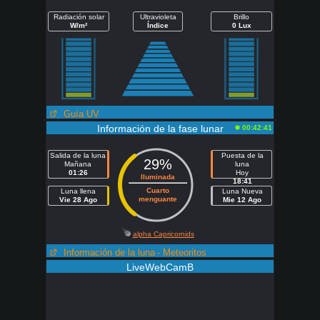
Radiación solar
Ultravioleta
Brillo
W/m²
Índice
0 Lux
Guía UV
Información de la fase lunar
00:42:41
Salida de la luna
Puesta de la
29%
Mañana
luna
01:26
Hoy
Iluminada
18:41
Cuarto
Luna llena
Luna Nueva
menguante
Vie 28 Ago
Mie 12 Ago
alpha Capricornids
Información de la luna
- Meteoritos
LiveWebCamB