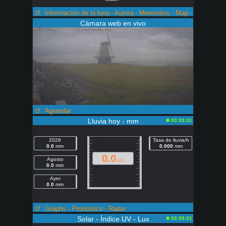
Información de la luna
- Aurora
- Meteoritos
- Map
-
ISS
Cámara web en vivo
Agrandar
Lluvia hoy - mm
00:39:31
2026
Tasa de lluvia/h
0.0
mm
0.000
mm
0.0
Agosto
mm
0.0
mm
Ayer
0.0
mm
Graphs
- Pronóstico
- Radar
Solar - Índice UV - Lux
00:39:31