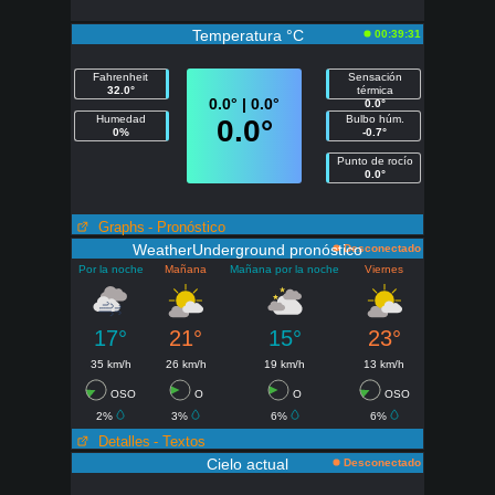
Temperatura °C
00:39:31
Fahrenheit
Sensación
32.0°
térmica
0.0° | 0.0°
0.0°
Humedad
Bulbo húm.
0.0°
0%
-0.7°
Punto de rocío
0.0°
Graphs
- Pronóstico
WeatherUnderground pronóstico
Desconectado
Por la noche
Mañana
Mañana por la noche
Viernes
17°
21°
15°
23°
35 km/h
26 km/h
19 km/h
13 km/h
OSO
O
O
OSO
2%
3%
6%
6%
Detalles
- Textos
Cielo actual
Desconectado