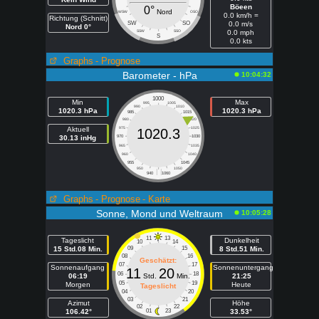
Böeen
0°
Nord
WSW
OSO
0.0 km/h =
Richtung (Schnitt)
SW
SO
0.0 m/s
Nord 0°
SSW
SSO
0.0 mph
S
0.0 kts
Graphs
- Prognose
Barometer - hPa
10:04:32
1000
Min
Max
995
1005
990
1010
1020.3 hPa
1020.3 hPa
985
1015
980
1020
Aktuell
975
1025
1020.3
30.13 inHg
970
1030
965
1035
960
1040
955
1045
950
1050
| |
940
1060
Graphs
- Prognose
- Karte
Sonne, Mond und Weltraum
10:05:28
11
13
Tageslicht
Dunkelheit
10
14
15 Std.08 Min.
09
15
8 Std.51 Min.
08
16
Geschätzt:
07
17
Sonnenaufgang
Sonnenuntergang
11
20
06
18
06:19
Std.
Min.
21:25
05
19
Morgen
Heute
Tageslicht
04
20
03
21
Azimut
Höhe
02
22
106.42°
01
23
33.53°