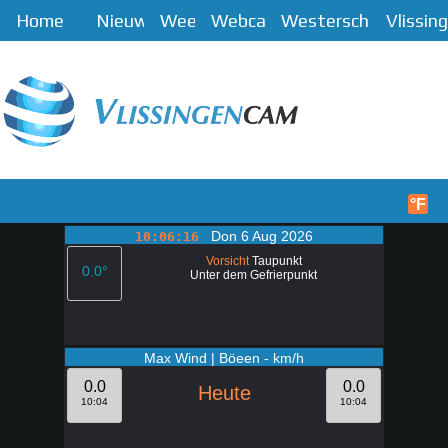
Home
Nieuws
Weer
Webcam
Westerschelde
Vlissin
Menü
Start
°F
Don 6 Aug 2026
10:06:16
Vorsicht
Taupunkt
0.0°
Unter dem Gefrierpunkt
Max Wind | Böeen - km/h
0.0
0.0
Heute
10:04
10:04