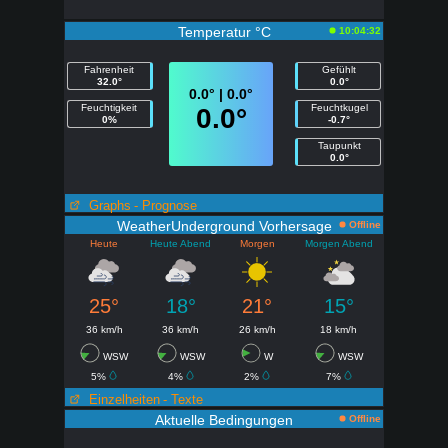
Temperatur °C
10:04:32
Fahrenheit
Gefühlt
32.0°
0.0°
0.0° | 0.0°
Feuchtigkeit
Feuchtkugel
0.0°
0%
-0.7°
Taupunkt
0.0°
Graphs
- Prognose
WeatherUnderground Vorhersage
Offline
Heute
Heute Abend
Morgen
Morgen Abend
25°
18°
21°
15°
36 km/h
36 km/h
26 km/h
18 km/h
WSW
WSW
W
WSW
5%
4%
2%
7%
Einzelheiten
- Texte
Aktuelle Bedingungen
Offline