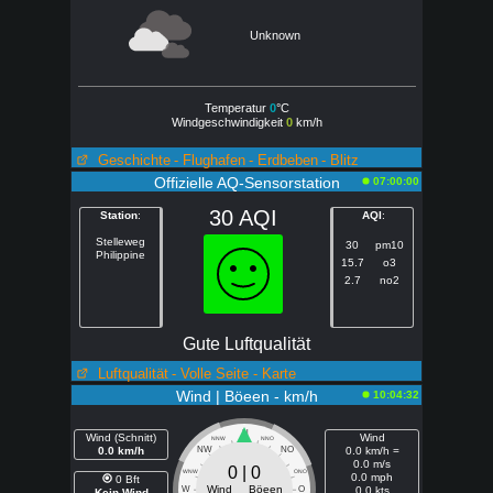
Unknown
Temperatur
0
°C
Windgeschwindigkeit
0
km/h
Geschichte
- Flughafen
- Erdbeben
- Blitz
Offizielle AQ-Sensorstation
07:00:00
30 AQI
Station
:
AQI
:
Stelleweg
30
pm10
Philippine
15.7
o3
2.7
no2
Gute Luftqualität
Luftqualität
- Volle Seite
- Karte
Wind | Böeen - km/h
10:04:32
N
Wind (Schnitt)
Wind
NNW
NNO
0.0 km/h
NW
NO
0.0 km/h =
0.0 m/s
0 | 0
WNW
ONO
0.0 mph
0 Bft
Wind Böeen
W
O
0.0 kts
Kein Wind