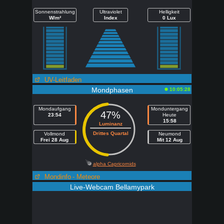
Sonnenstrahlung
Ultraviolet
Helligkeit
W/m²
Index
0 Lux
UV-Leitfaden
Mondphasen
10:05:28
Mondaufgang
Monduntergang
47%
23:54
Heute
15:58
Luminanz
Drittes Quartal
Vollmond
Neumond
Frei 28 Aug
Mit 12 Aug
alpha Capricornids
Mondinfo
- Meteore
Live-Webcam Bellamypark