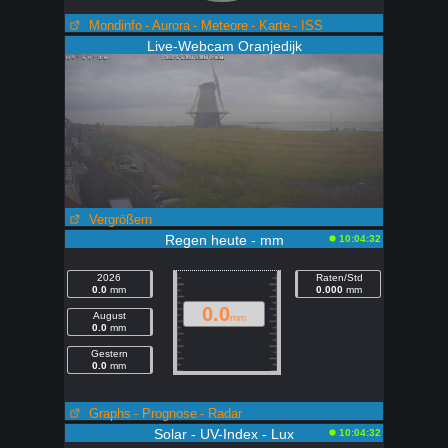
Mondinfo
- Aurora
- Meteore
- Karte
- ISS
Live-Webcam Oranjedijk
Vergrößern
Regen heute - mm
10:04:32
2026
Raten/Std
0.0
mm
0.000
mm
0.0
August
mm
0.0
mm
Gestern
0.0
mm
Graphs
- Prognose
- Radar
Solar - UV-Index - Lux
10:04:32